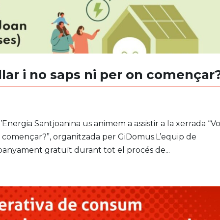
 llar i no saps ni per on començar
Energia Santjoanina us animem a assistir a la xerrada “Vo
er on començar?”, organitzada per GiDomus.L’equip de
nyament gratuït durant tot el procés de...