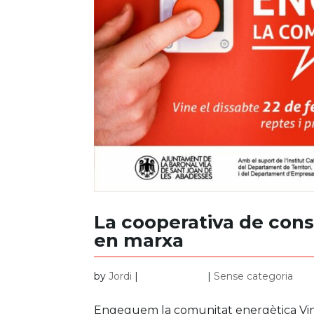
La cooperativa de con
en marxa
by
Jordi
|
febr. 10, 2025
|
Sense categoria
Engeguem la comunitat energètica Vine