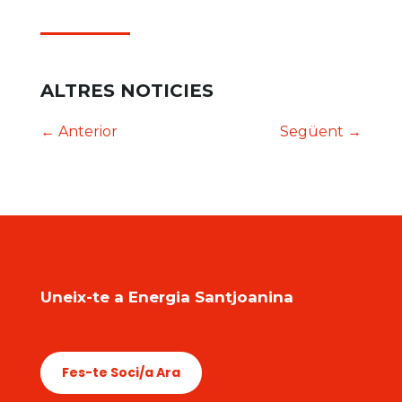
ALTRES NOTICIES
←
Anterior
Següent
→
Uneix-te a Energia Santjoanina
Fes-te Soci/a Ara