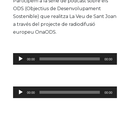
Participem a la sèrie de podcast sobre els
ODS (Objectius de Desenvolupament
Sostenible) que realitza La Veu de Sant Joan
a través del projecte de radiodifusió
europeu OnaODS.
Reproductor
00:00
00:00
d'àudio
Reproductor
00:00
00:00
d'àudio